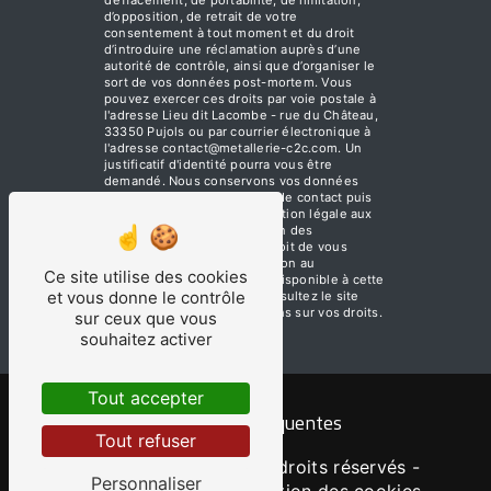
d’opposition, de retrait de votre
consentement à tout moment et du droit
d’introduire une réclamation auprès d’une
autorité de contrôle, ainsi que d’organiser le
sort de vos données post-mortem. Vous
pouvez exercer ces droits par voie postale à
l'adresse Lieu dit Lacombe - rue du Château,
33350 Pujols ou par courrier électronique à
l'adresse contact@metallerie-c2c.com. Un
justificatif d'identité pourra vous être
demandé. Nous conservons vos données
pendant la période de prise de contact puis
pendant la durée de prescription légale aux
fins probatoires et de gestion des
contentieux. Vous avez le droit de vous
inscrire sur la liste d'opposition au
Ce site utilise des cookies
démarchage téléphonique, disponible à cette
et vous donne le contrôle
adresse:
Bloctel.gouv.fr
. Consultez le site
cnil.fr pour plus d’informations sur vos droits.
sur ceux que vous
souhaitez activer
Tout accepter
Recherches fréquentes
Tout refuser
©
Vistalid
- 2026 - Tous droits réservés -
Personnaliser
Mentions légales
-
Gestion des cookies