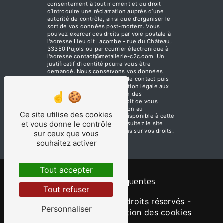
consentement à tout moment et du droit
d’introduire une réclamation auprès d’une
autorité de contrôle, ainsi que d’organiser le
sort de vos données post-mortem. Vous
pouvez exercer ces droits par voie postale à
l'adresse Lieu dit Lacombe - rue du Château,
33350 Pujols ou par courrier électronique à
l'adresse contact@metallerie-c2c.com. Un
justificatif d'identité pourra vous être
demandé. Nous conservons vos données
pendant la période de prise de contact puis
pendant la durée de prescription légale aux
fins probatoires et de gestion des
contentieux. Vous avez le droit de vous
inscrire sur la liste d'opposition au
Ce site utilise des cookies
démarchage téléphonique, disponible à cette
et vous donne le contrôle
adresse:
Bloctel.gouv.fr
. Consultez le site
cnil.fr pour plus d’informations sur vos droits.
sur ceux que vous
souhaitez activer
Tout accepter
Recherches fréquentes
Tout refuser
©
Vistalid
- 2026 - Tous droits réservés -
Personnaliser
Mentions légales
-
Gestion des cookies