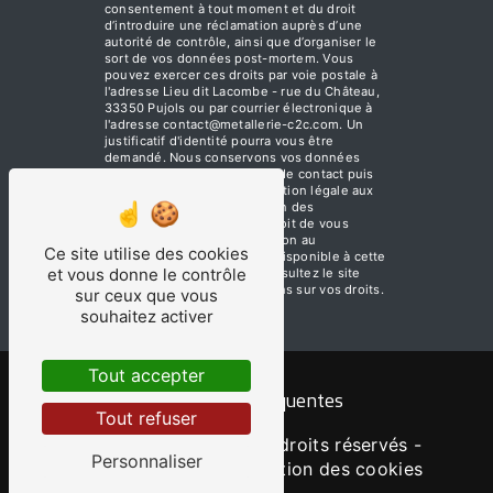
consentement à tout moment et du droit
d’introduire une réclamation auprès d’une
autorité de contrôle, ainsi que d’organiser le
sort de vos données post-mortem. Vous
pouvez exercer ces droits par voie postale à
l'adresse Lieu dit Lacombe - rue du Château,
33350 Pujols ou par courrier électronique à
l'adresse contact@metallerie-c2c.com. Un
justificatif d'identité pourra vous être
demandé. Nous conservons vos données
pendant la période de prise de contact puis
pendant la durée de prescription légale aux
fins probatoires et de gestion des
contentieux. Vous avez le droit de vous
inscrire sur la liste d'opposition au
Ce site utilise des cookies
démarchage téléphonique, disponible à cette
et vous donne le contrôle
adresse:
Bloctel.gouv.fr
. Consultez le site
cnil.fr pour plus d’informations sur vos droits.
sur ceux que vous
souhaitez activer
Tout accepter
Recherches fréquentes
Tout refuser
©
Vistalid
- 2026 - Tous droits réservés -
Personnaliser
Mentions légales
-
Gestion des cookies